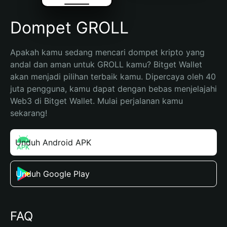
Dompet GROLL
Apakah kamu sedang mencari dompet kripto yang 
andal dan aman untuk GROLL kamu? Bitget Wallet 
akan menjadi pilihan terbaik kamu. Dipercaya oleh 40 
juta pengguna, kamu dapat dengan bebas menjelajahi 
Web3 di Bitget Wallet. Mulai perjalanan kamu 
sekarang!
Unduh Android APK
Unduh Google Play
FAQ