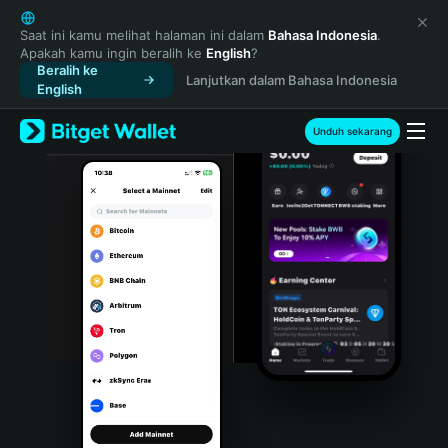
English
日本語
Saat ini kamu melihat halaman ini dalam
Bahasa Indonesia
.
Apakah kamu ingin beralih ke
English
?
Tiếng Việt
Beralih ke
Lanjutkan dalam Bahasa Indonesia
Русский
English
Español (Latinoamérica)
Türkçe
Unduh sekarang
Italiano
Français
Deutsch
简体中文
繁體中文
Português (Portugal)
Bahasa Indonesia
ภาษาไทย
हिन्दी
বাংলা
Español
Português (Brasil)
Español (Argentina)