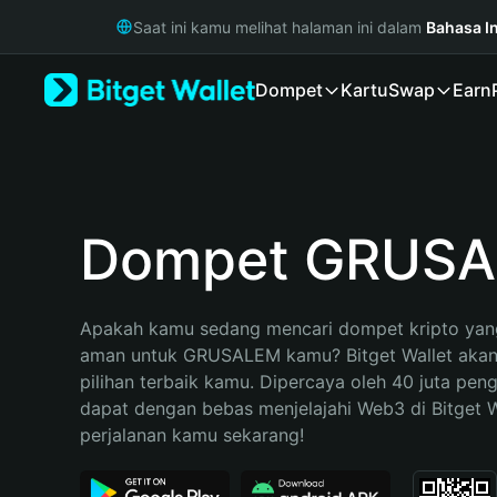
English
Saat ini kamu melihat halaman ini dalam
Bahasa I
日本語
Tiếng Việt
Dompet
Kartu
Swap
Earn
Русский
Español (Latinoamérica)
Türkçe
Italiano
Français
Deutsch
Dompet GRUS
简体中文
繁體中文
Português (Portugal)
Apakah kamu sedang mencari dompet kripto yang
Bahasa Indonesia
aman untuk GRUSALEM kamu? Bitget Wallet akan 
ภาษาไทย
pilihan terbaik kamu. Dipercaya oleh 40 juta pen
हिन्दी
dapat dengan bebas menjelajahi Web3 di Bitget Wa
বাংলা
perjalanan kamu sekarang!
Español
Português (Brasil)
Español (Argentina)