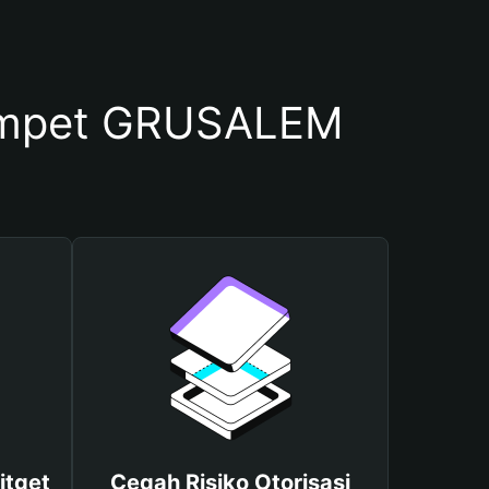
ompet GRUSALEM
itget
Cegah Risiko Otorisasi