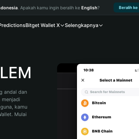
ndonesia
. Apakah kamu ingin beralih ke
English
?
Beralih ke
Predictions
Bitget Wallet X
Selengkapnya
ALEM
 andal dan 
menjadi 
gguna, kamu 
llet. Mulai 