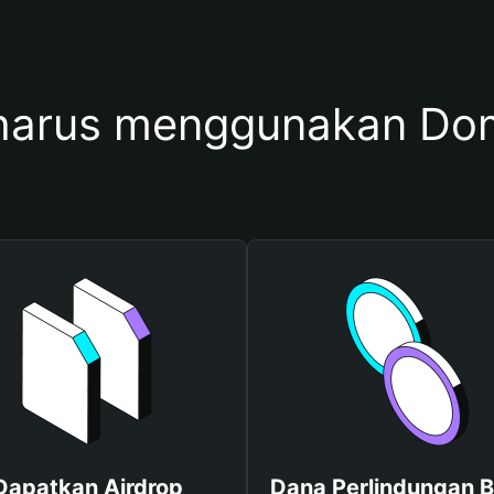
harus menggunakan D
Dapatkan Airdrop
Dana Perlindungan B