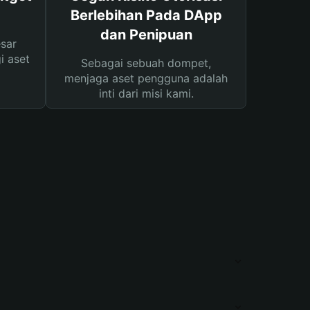
Berlebihan Pada DApp
dan Penipuan
sar
i aset
Sebagai sebuah dompet,
menjaga aset pengguna adalah
inti dari misi kami.