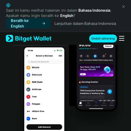
English
日本語
Saat ini kamu melihat halaman ini dalam
Bahasa Indonesia
.
Apakah kamu ingin beralih ke
English
?
Tiếng Việt
Beralih ke
Lanjutkan dalam Bahasa Indonesia
Русский
English
Español (Latinoamérica)
Türkçe
Unduh sekarang
Italiano
Français
Deutsch
简体中文
繁體中文
Português (Portugal)
Bahasa Indonesia
ภาษาไทย
हिन्दी
বাংলা
Español
Português (Brasil)
Español (Argentina)