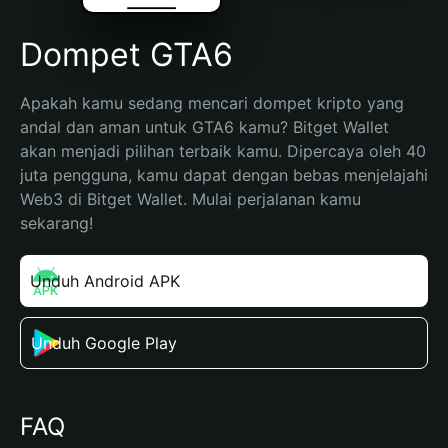
Dompet GTA6
Apakah kamu sedang mencari dompet kripto yang 
andal dan aman untuk GTA6 kamu? Bitget Wallet 
akan menjadi pilihan terbaik kamu. Dipercaya oleh 40 
juta pengguna, kamu dapat dengan bebas menjelajahi 
Web3 di Bitget Wallet. Mulai perjalanan kamu 
sekarang!
Unduh Android APK
Unduh Google Play
FAQ