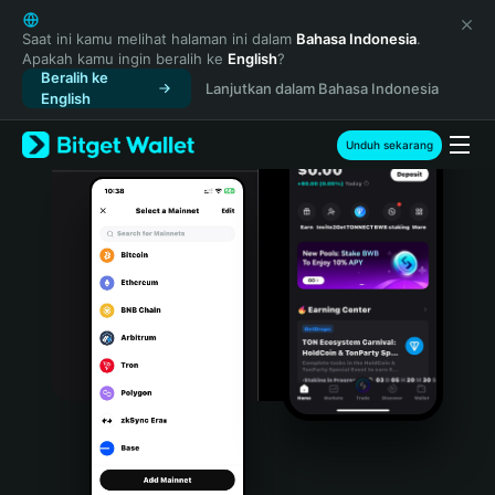
English
日本語
Saat ini kamu melihat halaman ini dalam
Bahasa Indonesia
.
Apakah kamu ingin beralih ke
English
?
Tiếng Việt
Beralih ke
Lanjutkan dalam Bahasa Indonesia
Русский
English
Español (Latinoamérica)
Türkçe
Unduh sekarang
Italiano
Français
Deutsch
简体中文
繁體中文
Português (Portugal)
Bahasa Indonesia
ภาษาไทย
हिन्दी
বাংলা
Español
Português (Brasil)
Español (Argentina)