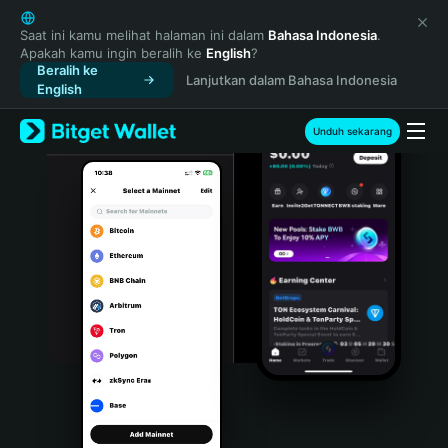
English
日本語
Saat ini kamu melihat halaman ini dalam
Bahasa Indonesia
.
Apakah kamu ingin beralih ke
English
?
Tiếng Việt
Beralih ke
Lanjutkan dalam Bahasa Indonesia
Русский
English
Español (Latinoamérica)
Türkçe
Unduh sekarang
Italiano
Français
Deutsch
简体中文
繁體中文
Português (Portugal)
Bahasa Indonesia
ภาษาไทย
हिन्दी
বাংলা
Español
Português (Brasil)
Español (Argentina)