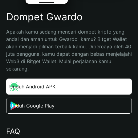
Dompet Gwardo
Apakah kamu sedang mencari dompet kripto yang 
andal dan aman untuk Gwardo  kamu? Bitget Wallet 
akan menjadi pilihan terbaik kamu. Dipercaya oleh 40 
juta pengguna, kamu dapat dengan bebas menjelajahi 
Web3 di Bitget Wallet. Mulai perjalanan kamu 
sekarang!
Unduh Android APK
Unduh Google Play
FAQ