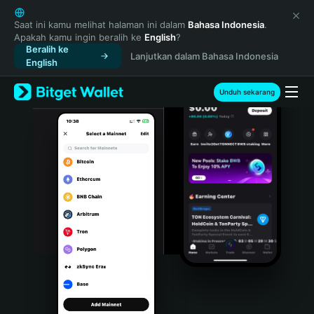
English
日本語
Saat ini kamu melihat halaman ini dalam
Bahasa Indonesia
.
Apakah kamu ingin beralih ke
English
?
Tiếng Việt
Beralih ke
Lanjutkan dalam Bahasa Indonesia
Русский
English
Español (Latinoamérica)
Türkçe
Unduh sekarang
Italiano
Français
Deutsch
简体中文
繁體中文
Português (Portugal)
Bahasa Indonesia
ภาษาไทย
हिन्दी
বাংলা
Español
Português (Brasil)
Español (Argentina)