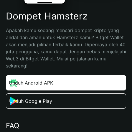
Dompet Hamsterz
Apakah kamu sedang mencari dompet kripto yang 
andal dan aman untuk Hamsterz kamu? Bitget Wallet 
akan menjadi pilihan terbaik kamu. Dipercaya oleh 40 
juta pengguna, kamu dapat dengan bebas menjelajahi 
Web3 di Bitget Wallet. Mulai perjalanan kamu 
sekarang!
Unduh Android APK
Unduh Google Play
FAQ