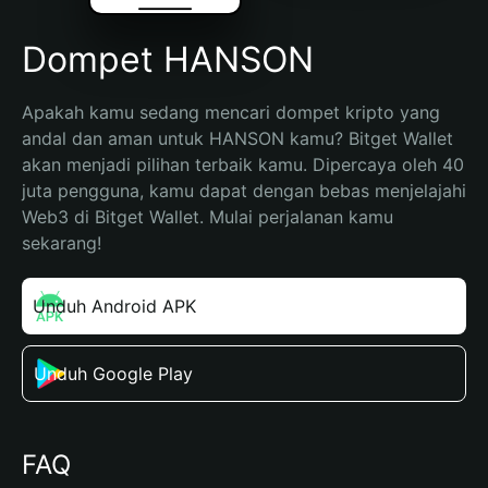
Dompet HANSON
Apakah kamu sedang mencari dompet kripto yang 
andal dan aman untuk HANSON kamu? Bitget Wallet 
akan menjadi pilihan terbaik kamu. Dipercaya oleh 40 
juta pengguna, kamu dapat dengan bebas menjelajahi 
Web3 di Bitget Wallet. Mulai perjalanan kamu 
sekarang!
Unduh Android APK
Unduh Google Play
FAQ