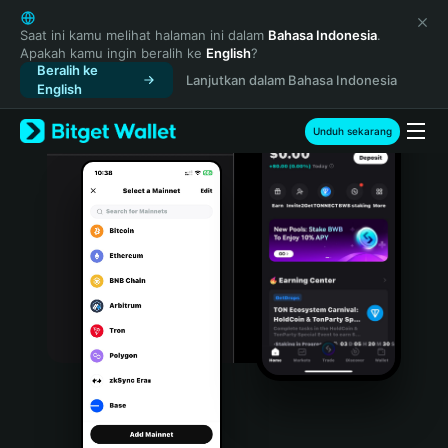
English
日本語
Saat ini kamu melihat halaman ini dalam
Bahasa Indonesia
.
Apakah kamu ingin beralih ke
English
?
Tiếng Việt
Beralih ke
Lanjutkan dalam Bahasa Indonesia
Русский
English
Español (Latinoamérica)
Türkçe
Unduh sekarang
Italiano
Français
Deutsch
简体中文
繁體中文
Português (Portugal)
Bahasa Indonesia
ภาษาไทย
हिन्दी
বাংলা
Español
Português (Brasil)
Español (Argentina)