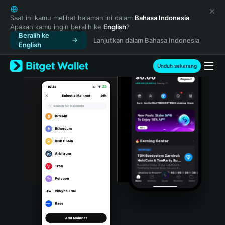
English
日本語
Saat ini kamu melihat halaman ini dalam
Bahasa Indonesia
.
Apakah kamu ingin beralih ke
English
?
Tiếng Việt
Beralih ke
Lanjutkan dalam Bahasa Indonesia
Русский
English
Español (Latinoamérica)
Türkçe
Unduh sekarang
Italiano
Français
Deutsch
简体中文
繁體中文
Português (Portugal)
Bahasa Indonesia
ภาษาไทย
हिन्दी
বাংলা
Español
Português (Brasil)
Español (Argentina)