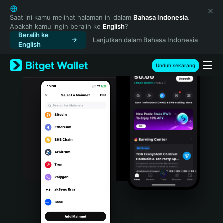
English
日本語
Saat ini kamu melihat halaman ini dalam
Bahasa Indonesia
.
Apakah kamu ingin beralih ke
English
?
Tiếng Việt
Beralih ke
Lanjutkan dalam Bahasa Indonesia
Русский
English
Español (Latinoamérica)
Türkçe
Unduh sekarang
Italiano
Français
Deutsch
简体中文
繁體中文
Português (Portugal)
Bahasa Indonesia
ภาษาไทย
हिन्दी
বাংলা
Español
Português (Brasil)
Español (Argentina)