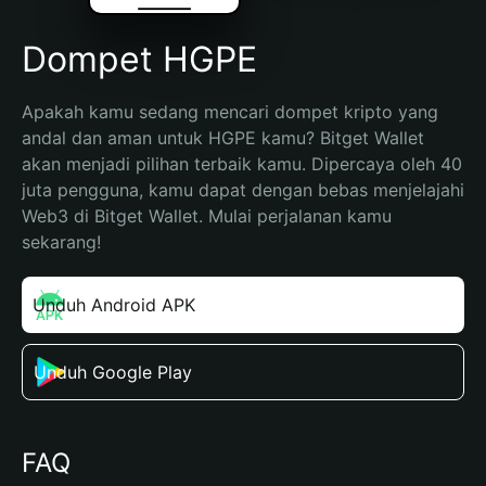
Dompet HGPE
Apakah kamu sedang mencari dompet kripto yang 
andal dan aman untuk HGPE kamu? Bitget Wallet 
akan menjadi pilihan terbaik kamu. Dipercaya oleh 40 
juta pengguna, kamu dapat dengan bebas menjelajahi 
Web3 di Bitget Wallet. Mulai perjalanan kamu 
sekarang!
Unduh Android APK
Unduh Google Play
FAQ