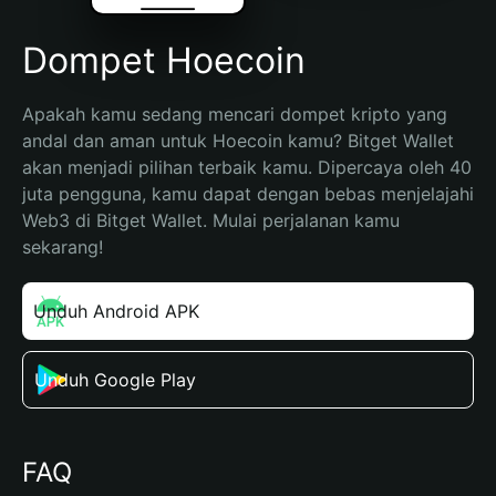
Dompet Hoecoin
Apakah kamu sedang mencari dompet kripto yang 
andal dan aman untuk Hoecoin kamu? Bitget Wallet 
akan menjadi pilihan terbaik kamu. Dipercaya oleh 40 
juta pengguna, kamu dapat dengan bebas menjelajahi 
Web3 di Bitget Wallet. Mulai perjalanan kamu 
sekarang!
Unduh Android APK
Unduh Google Play
FAQ