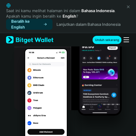
English
日本語
Saat ini kamu melihat halaman ini dalam
Bahasa Indonesia
.
Apakah kamu ingin beralih ke
English
?
Tiếng Việt
Beralih ke
Lanjutkan dalam Bahasa Indonesia
Русский
English
Español (Latinoamérica)
Türkçe
Unduh sekarang
Italiano
Français
Deutsch
简体中文
繁體中文
Português (Portugal)
Bahasa Indonesia
ภาษาไทย
हिन्दी
বাংলা
Español
Português (Brasil)
Español (Argentina)