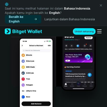
English
日本語
Saat ini kamu melihat halaman ini dalam
Bahasa Indonesia
.
Apakah kamu ingin beralih ke
English
?
Tiếng Việt
Beralih ke
Lanjutkan dalam Bahasa Indonesia
Русский
English
Español (Latinoamérica)
Türkçe
Unduh sekarang
Italiano
Français
Deutsch
简体中文
繁體中文
Português (Portugal)
Bahasa Indonesia
ภาษาไทย
हिन्दी
বাংলা
Español
Português (Brasil)
Español (Argentina)