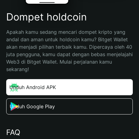
Dompet holdcoin
Apakah kamu sedang mencari dompet kripto yang 
andal dan aman untuk holdcoin kamu? Bitget Wallet 
akan menjadi pilihan terbaik kamu. Dipercaya oleh 40 
juta pengguna, kamu dapat dengan bebas menjelajahi 
Web3 di Bitget Wallet. Mulai perjalanan kamu 
sekarang!
Unduh Android APK
Unduh Google Play
FAQ