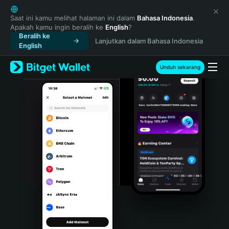
English
日本語
Saat ini kamu melihat halaman ini dalam
Bahasa Indonesia
.
Apakah kamu ingin beralih ke
English
?
Tiếng Việt
Beralih ke
Lanjutkan dalam Bahasa Indonesia
Русский
English
Español (Latinoamérica)
Türkçe
Unduh sekarang
Italiano
Français
Deutsch
简体中文
繁體中文
Português (Portugal)
Bahasa Indonesia
ภาษาไทย
हिन्दी
বাংলা
Español
Português (Brasil)
Español (Argentina)