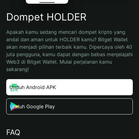
Dompet HOLDER
Apakah kamu sedang mencari dompet kripto yang 
andal dan aman untuk HOLDER kamu? Bitget Wallet 
akan menjadi pilihan terbaik kamu. Dipercaya oleh 40 
juta pengguna, kamu dapat dengan bebas menjelajahi 
Web3 di Bitget Wallet. Mulai perjalanan kamu 
sekarang!
Unduh Android APK
Unduh Google Play
FAQ