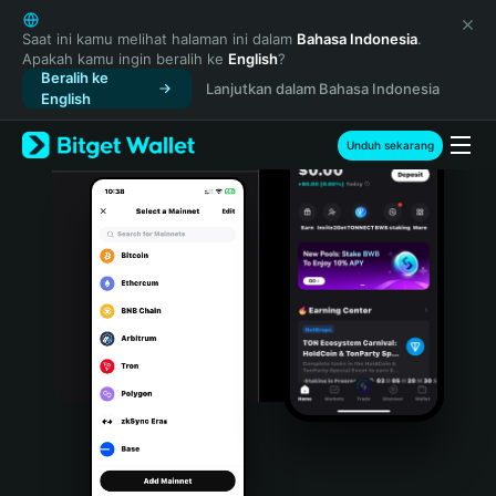
English
日本語
Saat ini kamu melihat halaman ini dalam
Bahasa Indonesia
.
Apakah kamu ingin beralih ke
English
?
Tiếng Việt
Beralih ke
Lanjutkan dalam Bahasa Indonesia
Русский
English
Español (Latinoamérica)
Türkçe
Unduh sekarang
Italiano
Français
Deutsch
简体中文
繁體中文
Português (Portugal)
Bahasa Indonesia
ภาษาไทย
हिन्दी
বাংলা
Español
Português (Brasil)
Español (Argentina)