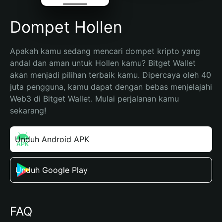
Dompet Hollen
Apakah kamu sedang mencari dompet kripto yang 
andal dan aman untuk Hollen kamu? Bitget Wallet 
akan menjadi pilihan terbaik kamu. Dipercaya oleh 40 
juta pengguna, kamu dapat dengan bebas menjelajahi 
Web3 di Bitget Wallet. Mulai perjalanan kamu 
sekarang!
Unduh Android APK
Unduh Google Play
FAQ