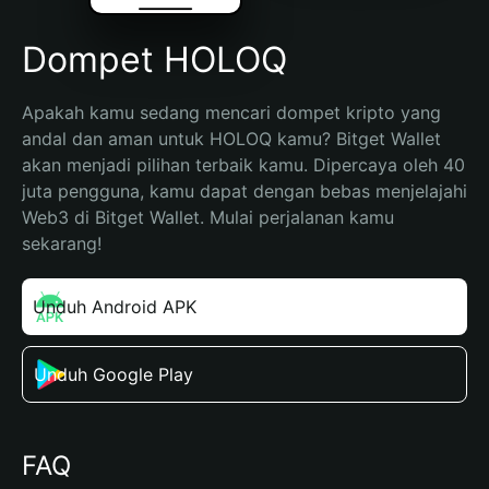
Dompet HOLOQ
Apakah kamu sedang mencari dompet kripto yang 
andal dan aman untuk HOLOQ kamu? Bitget Wallet 
akan menjadi pilihan terbaik kamu. Dipercaya oleh 40 
juta pengguna, kamu dapat dengan bebas menjelajahi 
Web3 di Bitget Wallet. Mulai perjalanan kamu 
sekarang!
Unduh Android APK
Unduh Google Play
FAQ