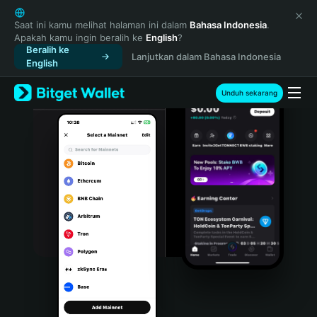
English
日本語
Saat ini kamu melihat halaman ini dalam
Bahasa Indonesia
.
Apakah kamu ingin beralih ke
English
?
Tiếng Việt
Beralih ke
Lanjutkan dalam Bahasa Indonesia
Русский
English
Español (Latinoamérica)
Türkçe
Unduh sekarang
Italiano
Français
Deutsch
简体中文
繁體中文
Português (Portugal)
Bahasa Indonesia
ภาษาไทย
हिन्दी
বাংলা
Español
Português (Brasil)
Español (Argentina)