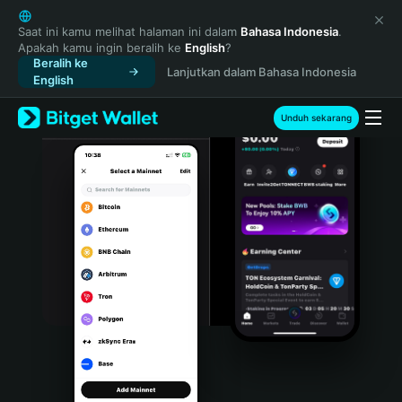
English
日本語
Saat ini kamu melihat halaman ini dalam
Bahasa Indonesia
.
Apakah kamu ingin beralih ke
English
?
Tiếng Việt
Beralih ke
Lanjutkan dalam Bahasa Indonesia
Русский
English
Español (Latinoamérica)
Türkçe
Unduh sekarang
Italiano
Français
Deutsch
简体中文
繁體中文
Português (Portugal)
Bahasa Indonesia
ภาษาไทย
हिन्दी
বাংলা
Español
Português (Brasil)
Español (Argentina)