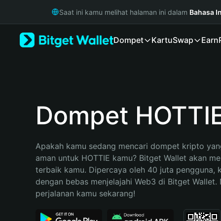
English
Saat ini kamu melihat halaman ini dalam
Bahasa I
日本語
Tiếng Việt
Dompet
Kartu
Swap
Earn
Русский
Español (Latinoamérica)
Türkçe
Italiano
Français
Deutsch
Dompet HOTTI
简体中文
繁體中文
Português (Portugal)
Apakah kamu sedang mencari dompet kripto yang
Bahasa Indonesia
aman untuk HOTTIE kamu? Bitget Wallet akan menj
ภาษาไทย
terbaik kamu. Dipercaya oleh 40 juta pengguna, 
हिन्दी
dengan bebas menjelajahi Web3 di Bitget Wallet. M
বাংলা
perjalanan kamu sekarang!
Español
Português (Brasil)
Español (Argentina)