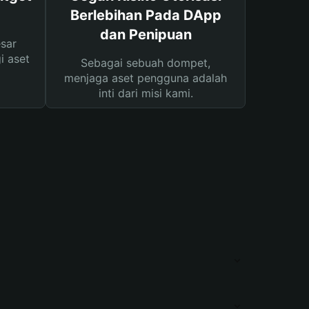
Berlebihan Pada DApp
dan Penipuan
sar
i aset
Sebagai sebuah dompet,
menjaga aset pengguna adalah
inti dari misi kami.