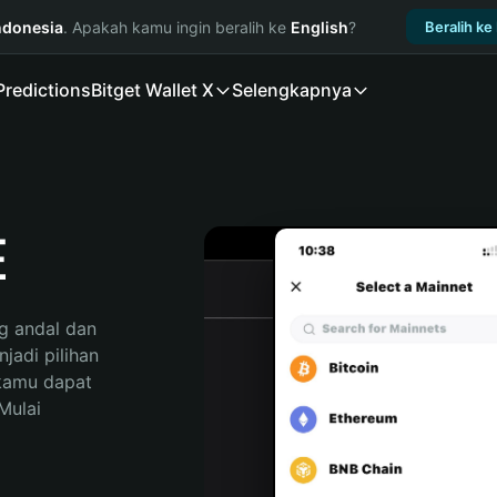
ndonesia
. Apakah kamu ingin beralih ke
English
?
Beralih ke
Predictions
Bitget Wallet X
Selengkapnya
E
 andal dan 
adi pilihan 
kamu dapat 
ulai 