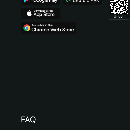
Unduh
FAQ