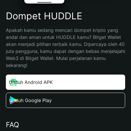
Dompet HUDDLE
Apakah kamu sedang mencari dompet kripto yang 
andal dan aman untuk HUDDLE kamu? Bitget Wallet 
akan menjadi pilihan terbaik kamu. Dipercaya oleh 40 
juta pengguna, kamu dapat dengan bebas menjelajahi 
Web3 di Bitget Wallet. Mulai perjalanan kamu 
sekarang!
Unduh Android APK
Unduh Google Play
FAQ