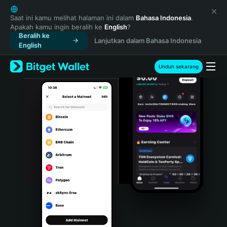
English
日本語
Saat ini kamu melihat halaman ini dalam
Bahasa Indonesia
.
Apakah kamu ingin beralih ke
English
?
Tiếng Việt
Beralih ke
Lanjutkan dalam Bahasa Indonesia
Русский
English
Español (Latinoamérica)
Türkçe
Unduh sekarang
Italiano
Français
Deutsch
简体中文
繁體中文
Português (Portugal)
Bahasa Indonesia
ภาษาไทย
हिन्दी
বাংলা
Español
Português (Brasil)
Español (Argentina)