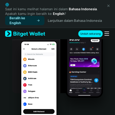
English
日本語
Saat ini kamu melihat halaman ini dalam
Bahasa Indonesia
.
Apakah kamu ingin beralih ke
English
?
Tiếng Việt
Beralih ke
Lanjutkan dalam Bahasa Indonesia
Русский
English
Español (Latinoamérica)
Türkçe
Unduh sekarang
Italiano
Français
Deutsch
简体中文
繁體中文
Português (Portugal)
Bahasa Indonesia
ภาษาไทย
हिन्दी
বাংলা
Español
Português (Brasil)
Español (Argentina)