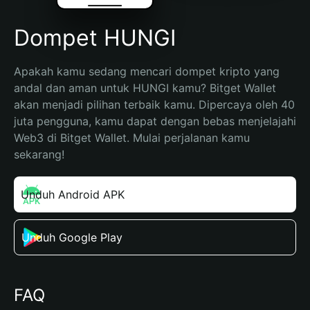
Dompet HUNGI
Apakah kamu sedang mencari dompet kripto yang 
andal dan aman untuk HUNGI kamu? Bitget Wallet 
akan menjadi pilihan terbaik kamu. Dipercaya oleh 40 
juta pengguna, kamu dapat dengan bebas menjelajahi 
Web3 di Bitget Wallet. Mulai perjalanan kamu 
sekarang!
Unduh Android APK
Unduh Google Play
FAQ