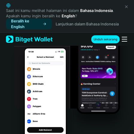
English
日本語
Saat ini kamu melihat halaman ini dalam
Bahasa Indonesia
.
Apakah kamu ingin beralih ke
English
?
Tiếng Việt
Beralih ke
Lanjutkan dalam Bahasa Indonesia
Русский
English
Español (Latinoamérica)
Türkçe
Unduh sekarang
Italiano
Français
Deutsch
简体中文
繁體中文
Português (Portugal)
Bahasa Indonesia
ภาษาไทย
हिन्दी
বাংলা
Español
Português (Brasil)
Español (Argentina)