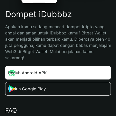
Dompet iDubbbz
Apakah kamu sedang mencari dompet kripto yang 
andal dan aman untuk iDubbbz kamu? Bitget Wallet 
akan menjadi pilihan terbaik kamu. Dipercaya oleh 40 
juta pengguna, kamu dapat dengan bebas menjelajahi 
Web3 di Bitget Wallet. Mulai perjalanan kamu 
sekarang!
Unduh Android APK
Unduh Google Play
FAQ