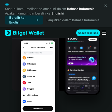
English
日本語
Saat ini kamu melihat halaman ini dalam
Bahasa Indonesia
.
Apakah kamu ingin beralih ke
English
?
Tiếng Việt
Beralih ke
Lanjutkan dalam Bahasa Indonesia
Русский
English
Español (Latinoamérica)
Türkçe
Unduh sekarang
Italiano
Français
Deutsch
简体中文
繁體中文
Português (Portugal)
Bahasa Indonesia
ภาษาไทย
हिन्दी
বাংলা
Español
Português (Brasil)
Español (Argentina)