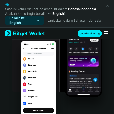
English
日本語
Saat ini kamu melihat halaman ini dalam
Bahasa Indonesia
.
Apakah kamu ingin beralih ke
English
?
Tiếng Việt
Beralih ke
Lanjutkan dalam Bahasa Indonesia
Русский
English
Español (Latinoamérica)
Türkçe
Unduh sekarang
Italiano
Français
Deutsch
简体中文
繁體中文
Português (Portugal)
Bahasa Indonesia
ภาษาไทย
हिन्दी
বাংলা
Español
Português (Brasil)
Español (Argentina)