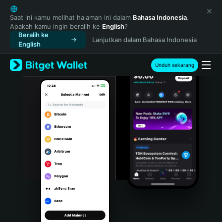
English
日本語
Saat ini kamu melihat halaman ini dalam
Bahasa Indonesia
.
Apakah kamu ingin beralih ke
English
?
Tiếng Việt
Beralih ke
Lanjutkan dalam Bahasa Indonesia
Русский
English
Español (Latinoamérica)
Türkçe
Unduh sekarang
Italiano
Français
Deutsch
简体中文
繁體中文
Português (Portugal)
Bahasa Indonesia
ภาษาไทย
हिन्दी
বাংলা
Español
Português (Brasil)
Español (Argentina)