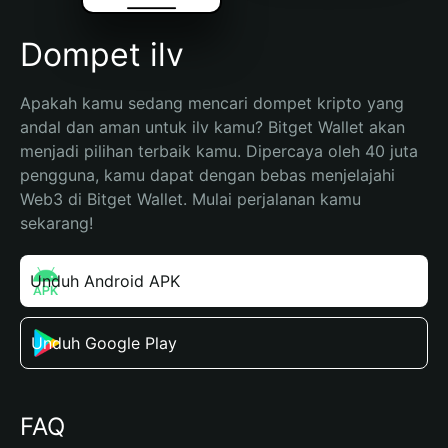
Dompet ilv
Apakah kamu sedang mencari dompet kripto yang 
andal dan aman untuk ilv kamu? Bitget Wallet akan 
menjadi pilihan terbaik kamu. Dipercaya oleh 40 juta 
pengguna, kamu dapat dengan bebas menjelajahi 
Web3 di Bitget Wallet. Mulai perjalanan kamu 
sekarang!
Unduh Android APK
Unduh Google Play
FAQ