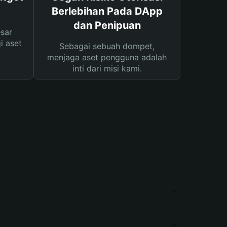
Berlebihan Pada DApp
dan Penipuan
sar
i aset
Sebagai sebuah dompet,
menjaga aset pengguna adalah
inti dari misi kami.