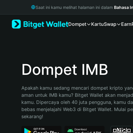
English
Saat ini kamu melihat halaman ini dalam
Bahasa I
日本語
Tiếng Việt
Dompet
Kartu
Swap
Earn
Русский
Español (Latinoamérica)
Türkçe
Italiano
Français
Deutsch
Dompet IMB
简体中文
繁體中文
Português (Portugal)
Apakah kamu sedang mencari dompet kripto yang
Bahasa Indonesia
aman untuk IMB kamu? Bitget Wallet akan menjadi 
ภาษาไทย
kamu. Dipercaya oleh 40 juta pengguna, kamu da
हिन्दी
bebas menjelajahi Web3 di Bitget Wallet. Mulai pe
বাংলা
sekarang!
Español
Português (Brasil)
Español (Argentina)