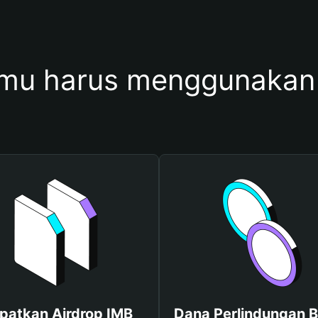
mu harus menggunakan
patkan Airdrop IMB
Dana Perlindungan B