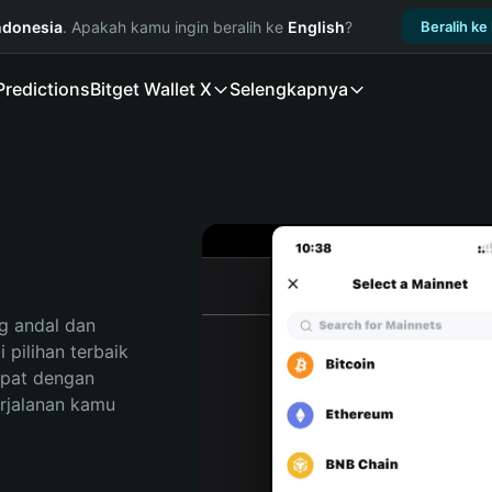
ndonesia
. Apakah kamu ingin beralih ke
English
?
Beralih ke
Predictions
Bitget Wallet X
Selengkapnya
 andal dan 
pilihan terbaik 
pat dengan 
rjalanan kamu 