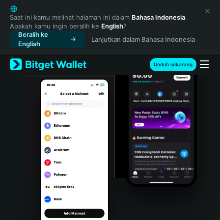
English
日本語
Saat ini kamu melihat halaman ini dalam
Bahasa Indonesia
.
Apakah kamu ingin beralih ke
English
?
Tiếng Việt
Beralih ke
Lanjutkan dalam Bahasa Indonesia
Русский
English
Español (Latinoamérica)
Türkçe
Unduh sekarang
Italiano
Français
Deutsch
简体中文
繁體中文
Português (Portugal)
Bahasa Indonesia
ภาษาไทย
हिन्दी
বাংলা
Español
Português (Brasil)
Español (Argentina)