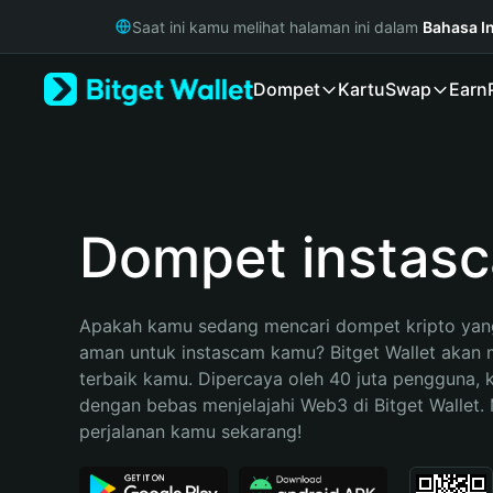
English
Saat ini kamu melihat halaman ini dalam
Bahasa I
日本語
Tiếng Việt
Dompet
Kartu
Swap
Earn
Русский
Español (Latinoamérica)
Türkçe
Italiano
Français
Deutsch
Dompet instas
简体中文
繁體中文
Português (Portugal)
Apakah kamu sedang mencari dompet kripto yang
Bahasa Indonesia
aman untuk instascam kamu? Bitget Wallet akan me
ภาษาไทย
terbaik kamu. Dipercaya oleh 40 juta pengguna, 
हिन्दी
dengan bebas menjelajahi Web3 di Bitget Wallet. M
বাংলা
perjalanan kamu sekarang!
Español
Português (Brasil)
Español (Argentina)