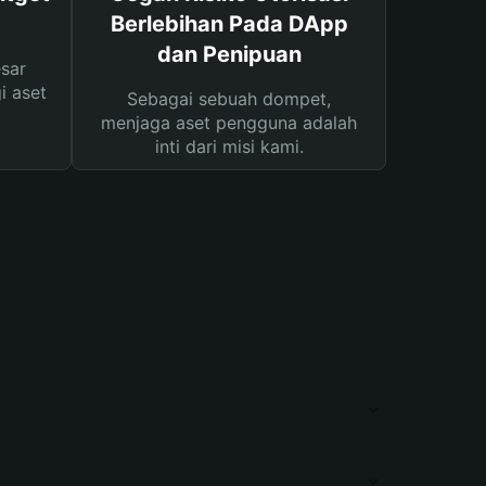
Berlebihan Pada DApp
dan Penipuan
sar
i aset
Sebagai sebuah dompet,
menjaga aset pengguna adalah
inti dari misi kami.