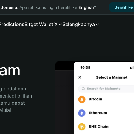
ndonesia
. Apakah kamu ingin beralih ke
English
?
Beralih ke
Predictions
Bitget Wallet X
Selengkapnya
cam
 andal dan 
njadi pilihan 
kamu dapat 
ulai 