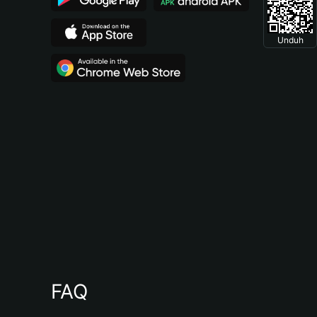
Unduh
FAQ