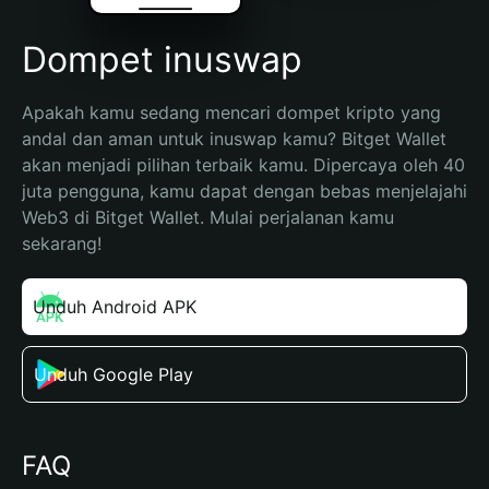
Dompet inuswap
Apakah kamu sedang mencari dompet kripto yang 
andal dan aman untuk inuswap kamu? Bitget Wallet 
akan menjadi pilihan terbaik kamu. Dipercaya oleh 40 
juta pengguna, kamu dapat dengan bebas menjelajahi 
Web3 di Bitget Wallet. Mulai perjalanan kamu 
sekarang!
Unduh Android APK
Unduh Google Play
FAQ