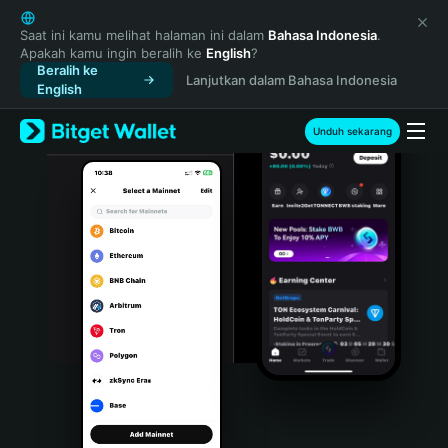
English
日本語
Saat ini kamu melihat halaman ini dalam
Bahasa Indonesia
.
Apakah kamu ingin beralih ke
English
?
Tiếng Việt
Beralih ke
Lanjutkan dalam Bahasa Indonesia
Русский
English
Español (Latinoamérica)
Türkçe
Unduh sekarang
Italiano
Français
Deutsch
简体中文
繁體中文
Português (Portugal)
Bahasa Indonesia
ภาษาไทย
हिन्दी
বাংলা
Español
Português (Brasil)
Español (Argentina)