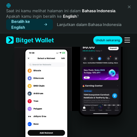
English
日本語
Saat ini kamu melihat halaman ini dalam
Bahasa Indonesia
.
Apakah kamu ingin beralih ke
English
?
Tiếng Việt
Beralih ke
Lanjutkan dalam Bahasa Indonesia
Русский
English
Español (Latinoamérica)
Türkçe
Unduh sekarang
Italiano
Français
Deutsch
简体中文
繁體中文
Português (Portugal)
Bahasa Indonesia
ภาษาไทย
हिन्दी
বাংলা
Español
Português (Brasil)
Español (Argentina)