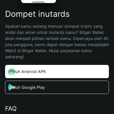
Dompet inutards
Apakah kamu sedang mencari dompet kripto yang 
andal dan aman untuk inutards kamu? Bitget Wallet 
akan menjadi pilihan terbaik kamu. Dipercaya oleh 40 
juta pengguna, kamu dapat dengan bebas menjelajahi 
Web3 di Bitget Wallet. Mulai perjalanan kamu 
sekarang!
Unduh Android APK
Unduh Google Play
FAQ