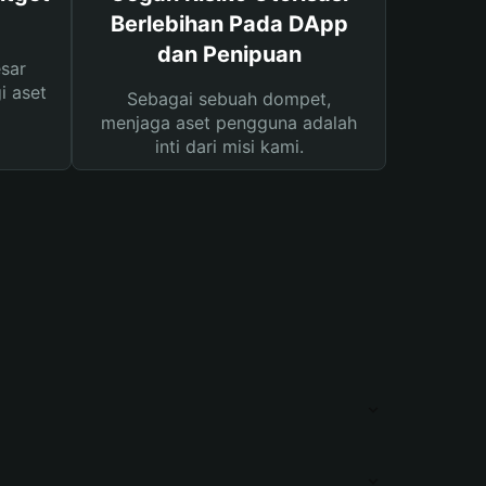
Berlebihan Pada DApp
dan Penipuan
sar
i aset
Sebagai sebuah dompet,
menjaga aset pengguna adalah
inti dari misi kami.