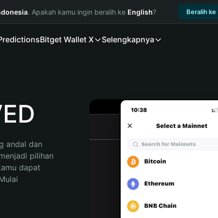
ndonesia
. Apakah kamu ingin beralih ke
English
?
Beralih ke
Predictions
Bitget Wallet X
Selengkapnya
VED
 andal dan 
njadi pilihan 
kamu dapat 
ulai 