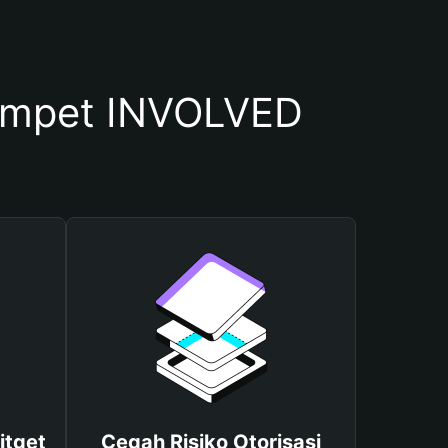
ompet INVOLVED
itget
Cegah Risiko Otorisasi