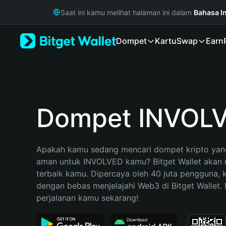
English
Saat ini kamu melihat halaman ini dalam
Bahasa I
日本語
Tiếng Việt
Dompet
Kartu
Swap
Earn
Русский
Español (Latinoamérica)
Türkçe
Italiano
Français
Deutsch
Dompet INVOL
简体中文
繁體中文
Português (Portugal)
Apakah kamu sedang mencari dompet kripto yang
Bahasa Indonesia
aman untuk INVOLVED kamu? Bitget Wallet akan me
ภาษาไทย
terbaik kamu. Dipercaya oleh 40 juta pengguna, 
हिन्दी
dengan bebas menjelajahi Web3 di Bitget Wallet. M
বাংলা
perjalanan kamu sekarang!
Español
Português (Brasil)
Español (Argentina)