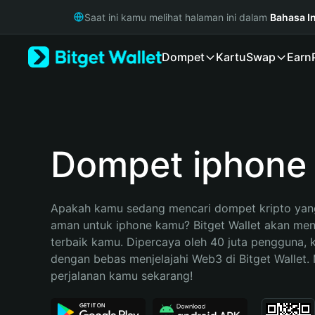
English
Saat ini kamu melihat halaman ini dalam
Bahasa I
日本語
Tiếng Việt
Dompet
Kartu
Swap
Earn
Русский
Español (Latinoamérica)
Türkçe
Italiano
Français
Deutsch
Dompet iphone
简体中文
繁體中文
Português (Portugal)
Apakah kamu sedang mencari dompet kripto yang
Bahasa Indonesia
aman untuk iphone kamu? Bitget Wallet akan menja
ภาษาไทย
terbaik kamu. Dipercaya oleh 40 juta pengguna, 
हिन्दी
dengan bebas menjelajahi Web3 di Bitget Wallet. M
বাংলা
perjalanan kamu sekarang!
Español
Português (Brasil)
Español (Argentina)