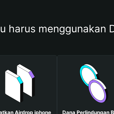
u harus menggunakan D
tkan Airdrop iphone
Dana Perlindungan B