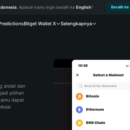
ndonesia
. Apakah kamu ingin beralih ke
English
?
Beralih ke
Predictions
Bitget Wallet X
Selengkapnya
 andal dan 
di pilihan 
kamu dapat 
ulai 