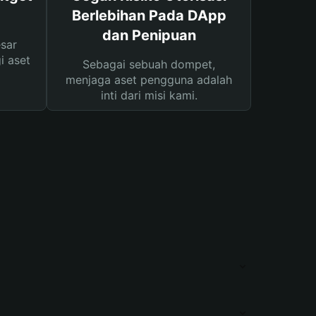
Berlebihan Pada DApp
dan Penipuan
sar
i aset
Sebagai sebuah dompet,
menjaga aset pengguna adalah
inti dari misi kami.