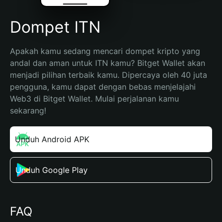
Dompet ITN
Apakah kamu sedang mencari dompet kripto yang 
andal dan aman untuk ITN kamu? Bitget Wallet akan 
menjadi pilihan terbaik kamu. Dipercaya oleh 40 juta 
pengguna, kamu dapat dengan bebas menjelajahi 
Web3 di Bitget Wallet. Mulai perjalanan kamu 
sekarang!
Unduh Android APK
Unduh Google Play
FAQ