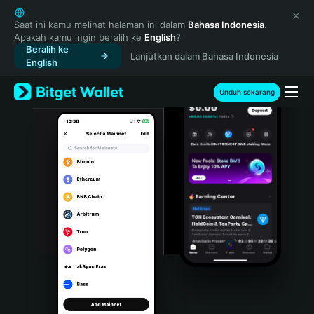
English
日本語
Saat ini kamu melihat halaman ini dalam
Bahasa Indonesia
.
Apakah kamu ingin beralih ke
English
?
Tiếng Việt
Beralih ke
Lanjutkan dalam Bahasa Indonesia
Русский
English
Español (Latinoamérica)
Türkçe
Unduh sekarang
Italiano
Français
Deutsch
简体中文
繁體中文
Português (Portugal)
Bahasa Indonesia
ภาษาไทย
हिन्दी
বাংলা
Español
Português (Brasil)
Español (Argentina)