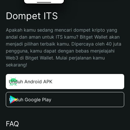
Dompet ITS
Apakah kamu sedang mencari dompet kripto yang 
andal dan aman untuk ITS kamu? Bitget Wallet akan 
menjadi pilihan terbaik kamu. Dipercaya oleh 40 juta 
pengguna, kamu dapat dengan bebas menjelajahi 
Web3 di Bitget Wallet. Mulai perjalanan kamu 
sekarang!
Unduh Android APK
Unduh Google Play
FAQ