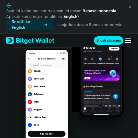
English
日本語
Saat ini kamu melihat halaman ini dalam
Bahasa Indonesia
.
Apakah kamu ingin beralih ke
English
?
Tiếng Việt
Beralih ke
Lanjutkan dalam Bahasa Indonesia
Русский
English
Español (Latinoamérica)
Türkçe
Unduh sekarang
Italiano
Français
Deutsch
简体中文
繁體中文
Português (Portugal)
Bahasa Indonesia
ภาษาไทย
हिन्दी
বাংলা
Español
Português (Brasil)
Español (Argentina)