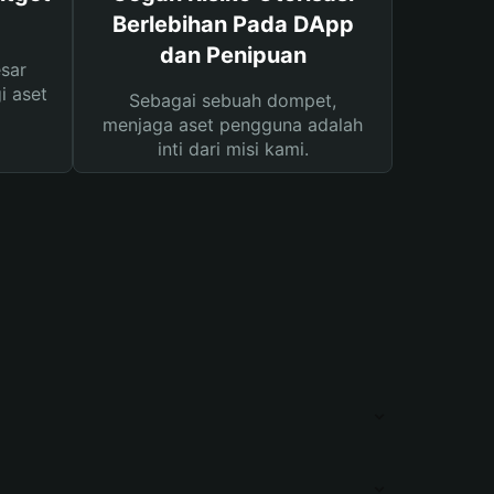
Berlebihan Pada DApp
dan Penipuan
sar
i aset
Sebagai sebuah dompet,
menjaga aset pengguna adalah
inti dari misi kami.