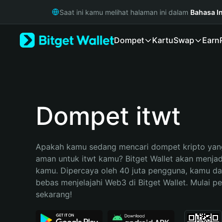
English
Saat ini kamu melihat halaman ini dalam
Bahasa I
日本語
Tiếng Việt
Dompet
Kartu
Swap
Earn
Русский
Español (Latinoamérica)
Türkçe
Italiano
Français
Deutsch
Dompet itwt
简体中文
繁體中文
Português (Portugal)
Apakah kamu sedang mencari dompet kripto yang
Bahasa Indonesia
aman untuk itwt kamu? Bitget Wallet akan menjadi 
ภาษาไทย
kamu. Dipercaya oleh 40 juta pengguna, kamu da
हिन्दी
bebas menjelajahi Web3 di Bitget Wallet. Mulai pe
বাংলা
sekarang!
Español
Português (Brasil)
Español (Argentina)