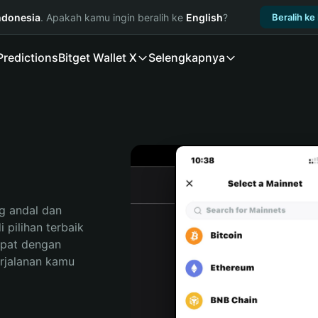
ndonesia
. Apakah kamu ingin beralih ke
English
?
Beralih ke
Predictions
Bitget Wallet X
Selengkapnya
 andal dan 
pilihan terbaik 
pat dengan 
rjalanan kamu 