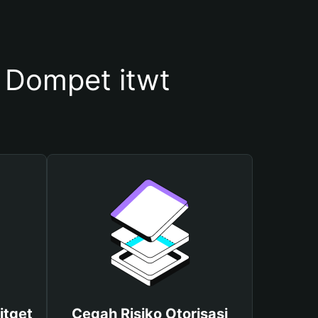
Dompet itwt
itget
Cegah Risiko Otorisasi