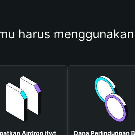
mu harus menggunakan 
patkan Airdrop itwt
Dana Perlindungan B