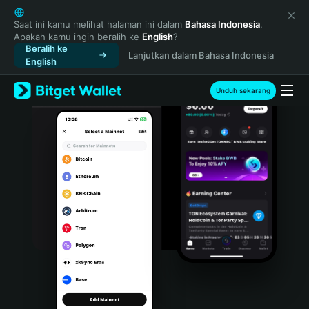
English
日本語
Saat ini kamu melihat halaman ini dalam
Bahasa Indonesia
.
Apakah kamu ingin beralih ke
English
?
Tiếng Việt
Beralih ke
Lanjutkan dalam Bahasa Indonesia
Русский
English
Español (Latinoamérica)
Türkçe
Unduh sekarang
Italiano
Français
Deutsch
简体中文
繁體中文
Português (Portugal)
Bahasa Indonesia
ภาษาไทย
हिन्दी
বাংলা
Español
Português (Brasil)
Español (Argentina)