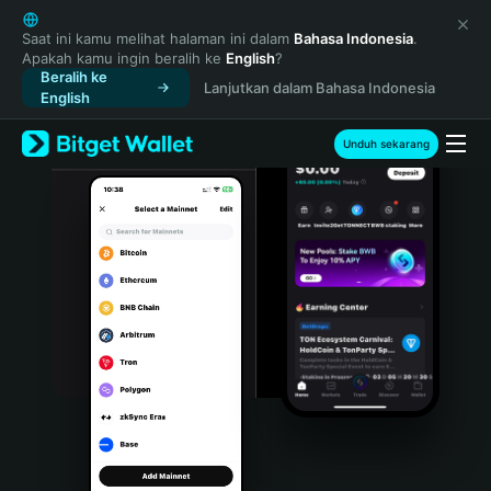
English
日本語
Saat ini kamu melihat halaman ini dalam
Bahasa Indonesia
.
Apakah kamu ingin beralih ke
English
?
Tiếng Việt
Beralih ke
Lanjutkan dalam Bahasa Indonesia
Русский
English
Español (Latinoamérica)
Türkçe
Unduh sekarang
Italiano
Français
Deutsch
简体中文
繁體中文
Português (Portugal)
Bahasa Indonesia
ภาษาไทย
हिन्दी
বাংলা
Español
Português (Brasil)
Español (Argentina)