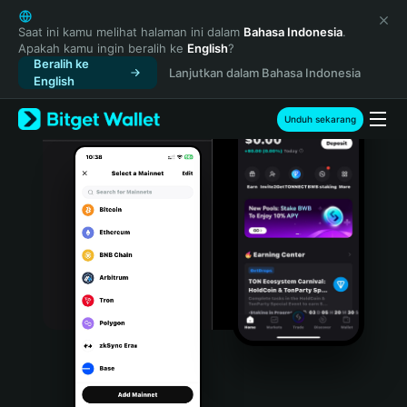
English
日本語
Saat ini kamu melihat halaman ini dalam
Bahasa Indonesia
.
Apakah kamu ingin beralih ke
English
?
Tiếng Việt
Beralih ke
Lanjutkan dalam Bahasa Indonesia
Русский
English
Español (Latinoamérica)
Türkçe
Unduh sekarang
Italiano
Français
Deutsch
简体中文
繁體中文
Português (Portugal)
Bahasa Indonesia
ภาษาไทย
हिन्दी
বাংলা
Español
Português (Brasil)
Español (Argentina)