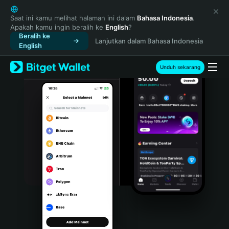
English
日本語
Saat ini kamu melihat halaman ini dalam
Bahasa Indonesia
.
Apakah kamu ingin beralih ke
English
?
Tiếng Việt
Beralih ke
Lanjutkan dalam Bahasa Indonesia
Русский
English
Español (Latinoamérica)
Türkçe
Unduh sekarang
Italiano
Français
Deutsch
简体中文
繁體中文
Português (Portugal)
Bahasa Indonesia
ภาษาไทย
हिन्दी
বাংলা
Español
Português (Brasil)
Español (Argentina)