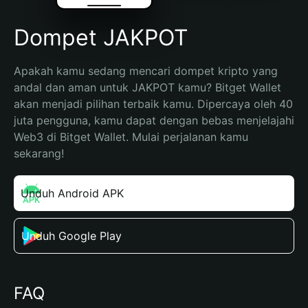
Dompet JAKPOT
Apakah kamu sedang mencari dompet kripto yang 
andal dan aman untuk JAKPOT kamu? Bitget Wallet 
akan menjadi pilihan terbaik kamu. Dipercaya oleh 40 
juta pengguna, kamu dapat dengan bebas menjelajahi 
Web3 di Bitget Wallet. Mulai perjalanan kamu 
sekarang!
Unduh Android APK
Unduh Google Play
FAQ