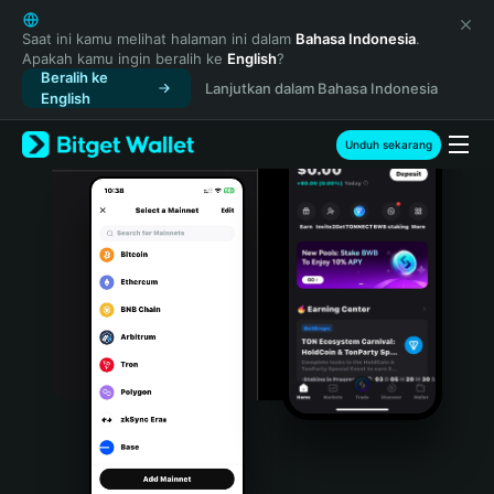
English
日本語
Saat ini kamu melihat halaman ini dalam
Bahasa Indonesia
.
Apakah kamu ingin beralih ke
English
?
Tiếng Việt
Beralih ke
Lanjutkan dalam Bahasa Indonesia
Русский
English
Español (Latinoamérica)
Türkçe
Unduh sekarang
Italiano
Français
Deutsch
简体中文
繁體中文
Português (Portugal)
Bahasa Indonesia
ภาษาไทย
हिन्दी
বাংলা
Español
Português (Brasil)
Español (Argentina)