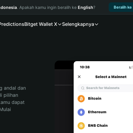
ndonesia
. Apakah kamu ingin beralih ke
English
?
Beralih ke
Predictions
Bitget Wallet X
Selengkapnya
 andal dan 
pilihan 
kamu dapat 
ulai 