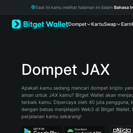
English
Saat ini kamu melihat halaman ini dalam
Bahasa I
日本語
Tiếng Việt
Dompet
Kartu
Swap
Earn
Русский
Español (Latinoamérica)
Türkçe
Italiano
Français
Deutsch
Dompet JAX
简体中文
繁體中文
Português (Portugal)
Apakah kamu sedang mencari dompet kripto yang
Bahasa Indonesia
aman untuk JAX kamu? Bitget Wallet akan menjadi 
ภาษาไทย
terbaik kamu. Dipercaya oleh 40 juta pengguna, 
हिन्दी
dengan bebas menjelajahi Web3 di Bitget Wallet. M
বাংলা
perjalanan kamu sekarang!
Español
Português (Brasil)
Español (Argentina)