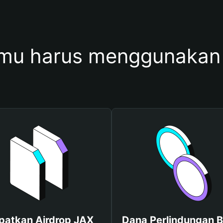
mu harus menggunakan
patkan Airdrop JAX
Dana Perlindungan B