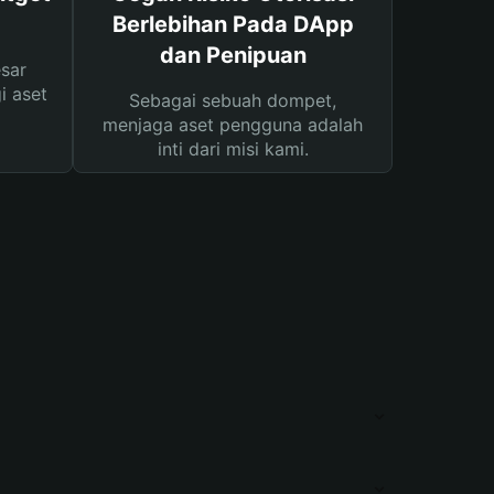
Berlebihan Pada DApp
dan Penipuan
sar
i aset
Sebagai sebuah dompet,
menjaga aset pengguna adalah
inti dari misi kami.