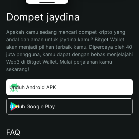
Dompet jaydina
Apakah kamu sedang mencari dompet kripto yang 
andal dan aman untuk jaydina kamu? Bitget Wallet 
akan menjadi pilihan terbaik kamu. Dipercaya oleh 40 
juta pengguna, kamu dapat dengan bebas menjelajahi 
Web3 di Bitget Wallet. Mulai perjalanan kamu 
sekarang!
Unduh Android APK
Unduh Google Play
FAQ