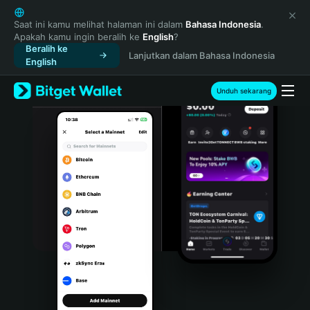
English
日本語
Saat ini kamu melihat halaman ini dalam
Bahasa Indonesia
.
Apakah kamu ingin beralih ke
English
?
Tiếng Việt
Beralih ke
Lanjutkan dalam Bahasa Indonesia
Русский
English
Español (Latinoamérica)
Türkçe
Unduh sekarang
Italiano
Français
Deutsch
简体中文
繁體中文
Português (Portugal)
Bahasa Indonesia
ภาษาไทย
हिन्दी
বাংলা
Español
Português (Brasil)
Español (Argentina)