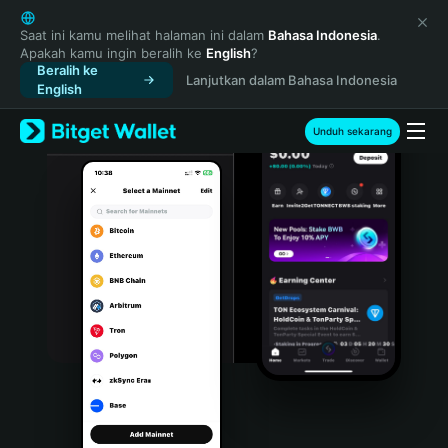
English
日本語
Saat ini kamu melihat halaman ini dalam
Bahasa Indonesia
.
Apakah kamu ingin beralih ke
English
?
Tiếng Việt
Beralih ke
Lanjutkan dalam Bahasa Indonesia
Русский
English
Español (Latinoamérica)
Türkçe
Unduh sekarang
Italiano
Français
Deutsch
简体中文
繁體中文
Português (Portugal)
Bahasa Indonesia
ภาษาไทย
हिन्दी
বাংলা
Español
Português (Brasil)
Español (Argentina)