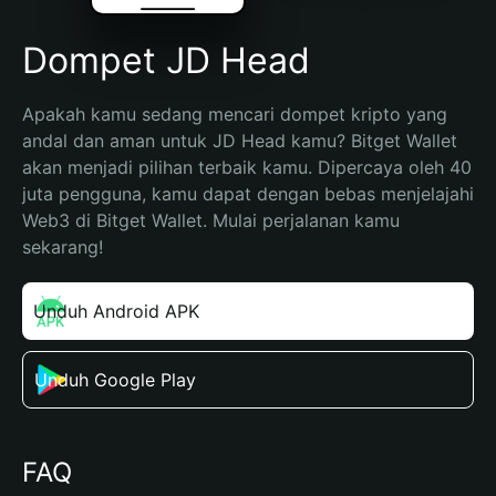
Dompet JD Head
Apakah kamu sedang mencari dompet kripto yang 
andal dan aman untuk JD Head kamu? Bitget Wallet 
akan menjadi pilihan terbaik kamu. Dipercaya oleh 40 
juta pengguna, kamu dapat dengan bebas menjelajahi 
Web3 di Bitget Wallet. Mulai perjalanan kamu 
sekarang!
Unduh Android APK
Unduh Google Play
FAQ