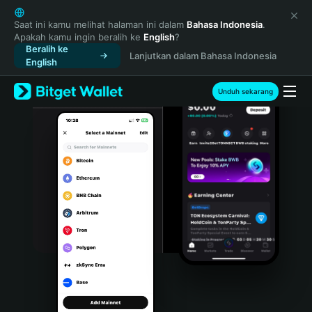
English
日本語
Saat ini kamu melihat halaman ini dalam
Bahasa Indonesia
.
Apakah kamu ingin beralih ke
English
?
Tiếng Việt
Beralih ke
Lanjutkan dalam Bahasa Indonesia
Русский
English
Español (Latinoamérica)
Türkçe
Unduh sekarang
Italiano
Français
Deutsch
简体中文
繁體中文
Português (Portugal)
Bahasa Indonesia
ภาษาไทย
हिन्दी
বাংলা
Español
Português (Brasil)
Español (Argentina)