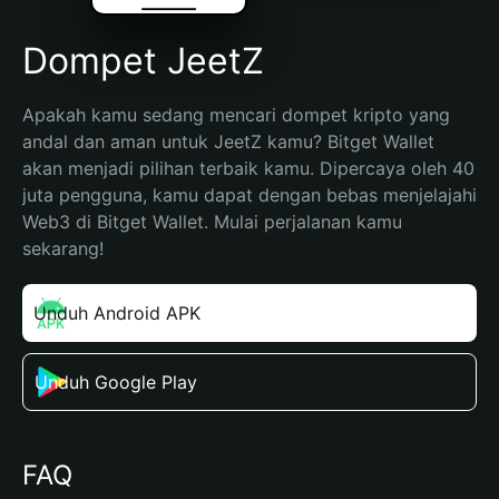
Dompet JeetZ
Apakah kamu sedang mencari dompet kripto yang 
andal dan aman untuk JeetZ kamu? Bitget Wallet 
akan menjadi pilihan terbaik kamu. Dipercaya oleh 40 
juta pengguna, kamu dapat dengan bebas menjelajahi 
Web3 di Bitget Wallet. Mulai perjalanan kamu 
sekarang!
Unduh Android APK
Unduh Google Play
FAQ