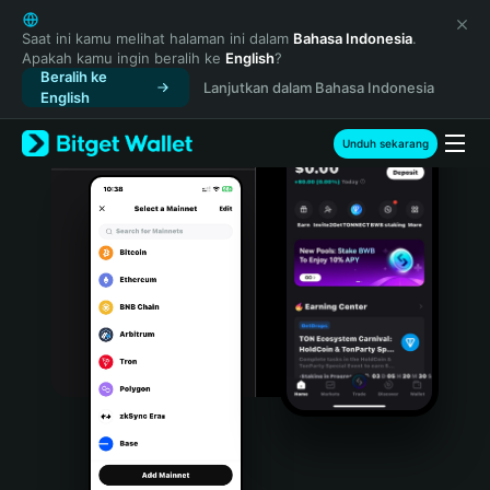
English
日本語
Saat ini kamu melihat halaman ini dalam
Bahasa Indonesia
.
Apakah kamu ingin beralih ke
English
?
Tiếng Việt
Beralih ke
Lanjutkan dalam Bahasa Indonesia
Русский
English
Español (Latinoamérica)
Türkçe
Unduh sekarang
Italiano
Français
Deutsch
简体中文
繁體中文
Português (Portugal)
Bahasa Indonesia
ภาษาไทย
हिन्दी
বাংলা
Español
Português (Brasil)
Español (Argentina)