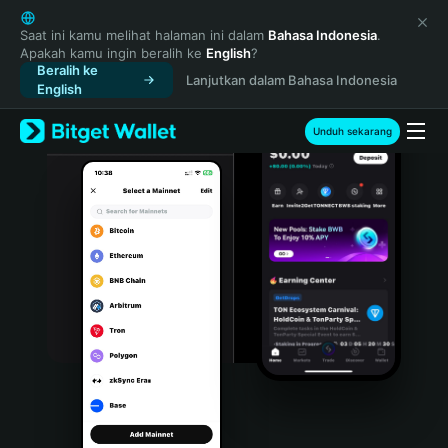
English
日本語
Saat ini kamu melihat halaman ini dalam
Bahasa Indonesia
.
Apakah kamu ingin beralih ke
English
?
Tiếng Việt
Beralih ke
Lanjutkan dalam Bahasa Indonesia
Русский
English
Español (Latinoamérica)
Türkçe
Unduh sekarang
Italiano
Français
Deutsch
简体中文
繁體中文
Português (Portugal)
Bahasa Indonesia
ภาษาไทย
हिन्दी
বাংলা
Español
Português (Brasil)
Español (Argentina)