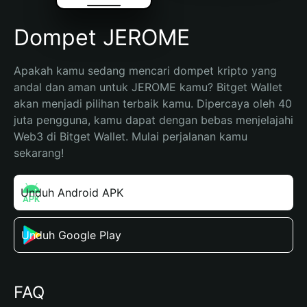
Dompet JEROME
Apakah kamu sedang mencari dompet kripto yang 
andal dan aman untuk JEROME kamu? Bitget Wallet 
akan menjadi pilihan terbaik kamu. Dipercaya oleh 40 
juta pengguna, kamu dapat dengan bebas menjelajahi 
Web3 di Bitget Wallet. Mulai perjalanan kamu 
sekarang!
Unduh Android APK
Unduh Google Play
FAQ