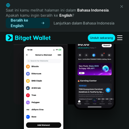
English
日本語
Saat ini kamu melihat halaman ini dalam
Bahasa Indonesia
.
Apakah kamu ingin beralih ke
English
?
Tiếng Việt
Beralih ke
Lanjutkan dalam Bahasa Indonesia
Русский
English
Español (Latinoamérica)
Türkçe
Unduh sekarang
Italiano
Français
Deutsch
简体中文
繁體中文
Português (Portugal)
Bahasa Indonesia
ภาษาไทย
हिन्दी
বাংলা
Español
Português (Brasil)
Español (Argentina)