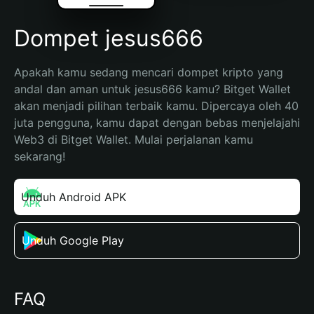
Dompet jesus666
Apakah kamu sedang mencari dompet kripto yang 
andal dan aman untuk jesus666 kamu? Bitget Wallet 
akan menjadi pilihan terbaik kamu. Dipercaya oleh 40 
juta pengguna, kamu dapat dengan bebas menjelajahi 
Web3 di Bitget Wallet. Mulai perjalanan kamu 
sekarang!
Unduh Android APK
Unduh Google Play
FAQ