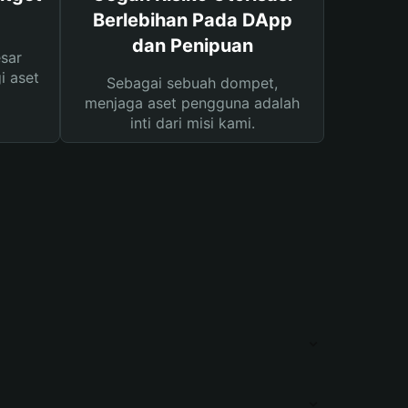
Berlebihan Pada DApp
dan Penipuan
sar
i aset
Sebagai sebuah dompet,
menjaga aset pengguna adalah
inti dari misi kami.