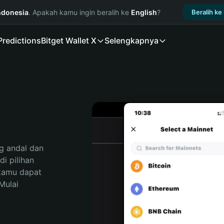
ndonesia
. Apakah kamu ingin beralih ke
English
?
Beralih ke
Predictions
Bitget Wallet X
Selengkapnya
 andal dan 
 pilihan 
kamu dapat 
ulai 