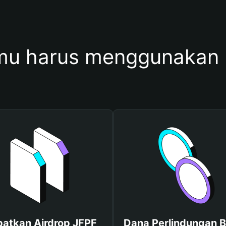
u harus menggunakan
atkan Airdrop JFPF
Dana Perlindungan B