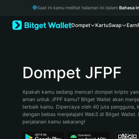
English
Saat ini kamu melihat halaman ini dalam
Bahasa I
日本語
Tiếng Việt
Dompet
Kartu
Swap
Earn
Русский
Español (Latinoamérica)
Türkçe
Italiano
Français
Deutsch
Dompet JFPF
简体中文
繁體中文
Português (Portugal)
Apakah kamu sedang mencari dompet kripto yang
Bahasa Indonesia
aman untuk JFPF kamu? Bitget Wallet akan menjadi
ภาษาไทย
terbaik kamu. Dipercaya oleh 40 juta pengguna, 
हिन्दी
dengan bebas menjelajahi Web3 di Bitget Wallet. M
বাংলা
perjalanan kamu sekarang!
Español
Português (Brasil)
Español (Argentina)