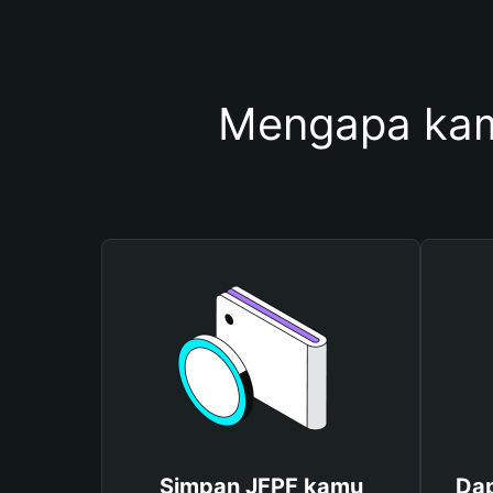
Mengapa kam
Simpan JFPF kamu
Dap