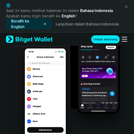
English
日本語
Saat ini kamu melihat halaman ini dalam
Bahasa Indonesia
.
Apakah kamu ingin beralih ke
English
?
Tiếng Việt
Beralih ke
Lanjutkan dalam Bahasa Indonesia
Русский
English
Español (Latinoamérica)
Türkçe
Unduh sekarang
Italiano
Français
Deutsch
简体中文
繁體中文
Português (Portugal)
Bahasa Indonesia
ภาษาไทย
हिन्दी
বাংলা
Español
Português (Brasil)
Español (Argentina)