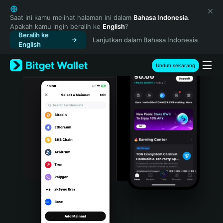
English
日本語
Saat ini kamu melihat halaman ini dalam
Bahasa Indonesia
.
Apakah kamu ingin beralih ke
English
?
Tiếng Việt
Beralih ke
Lanjutkan dalam Bahasa Indonesia
Русский
English
Español (Latinoamérica)
Türkçe
Unduh sekarang
Italiano
Français
Deutsch
简体中文
繁體中文
Português (Portugal)
Bahasa Indonesia
ภาษาไทย
हिन्दी
বাংলা
Español
Português (Brasil)
Español (Argentina)