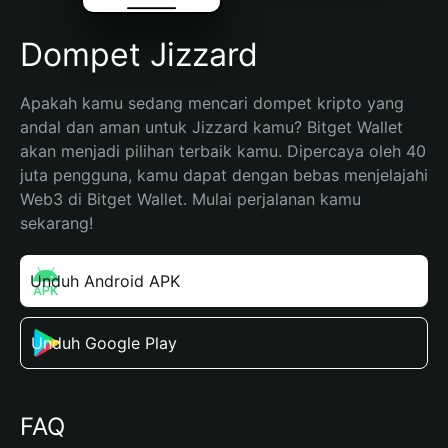
Dompet Jizzard
Apakah kamu sedang mencari dompet kripto yang 
andal dan aman untuk Jizzard kamu? Bitget Wallet 
akan menjadi pilihan terbaik kamu. Dipercaya oleh 40 
juta pengguna, kamu dapat dengan bebas menjelajahi 
Web3 di Bitget Wallet. Mulai perjalanan kamu 
sekarang!
Unduh Android APK
Unduh Google Play
FAQ