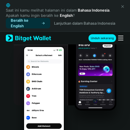
English
日本語
Saat ini kamu melihat halaman ini dalam
Bahasa Indonesia
.
Apakah kamu ingin beralih ke
English
?
Tiếng Việt
Beralih ke
Lanjutkan dalam Bahasa Indonesia
Русский
English
Español (Latinoamérica)
Türkçe
Unduh sekarang
Italiano
Français
Deutsch
简体中文
繁體中文
Português (Portugal)
Bahasa Indonesia
ภาษาไทย
हिन्दी
বাংলা
Español
Português (Brasil)
Español (Argentina)