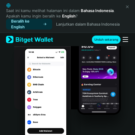
English
日本語
Saat ini kamu melihat halaman ini dalam
Bahasa Indonesia
.
Apakah kamu ingin beralih ke
English
?
Tiếng Việt
Beralih ke
Lanjutkan dalam Bahasa Indonesia
Русский
English
Español (Latinoamérica)
Türkçe
Unduh sekarang
Italiano
Français
Deutsch
简体中文
繁體中文
Português (Portugal)
Bahasa Indonesia
ภาษาไทย
हिन्दी
বাংলা
Español
Português (Brasil)
Español (Argentina)