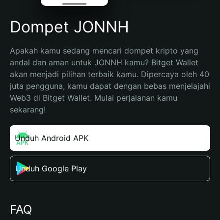
Dompet JONNH
Apakah kamu sedang mencari dompet kripto yang 
andal dan aman untuk JONNH kamu? Bitget Wallet 
akan menjadi pilihan terbaik kamu. Dipercaya oleh 40 
juta pengguna, kamu dapat dengan bebas menjelajahi 
Web3 di Bitget Wallet. Mulai perjalanan kamu 
sekarang!
Unduh Android APK
Unduh Google Play
FAQ