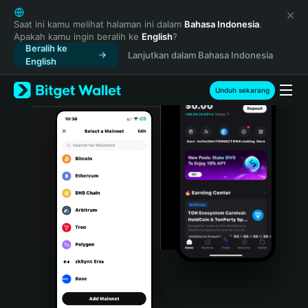
English
日本語
Saat ini kamu melihat halaman ini dalam
Bahasa Indonesia
.
Apakah kamu ingin beralih ke
English
?
Tiếng Việt
Beralih ke
Lanjutkan dalam Bahasa Indonesia
Русский
English
Español (Latinoamérica)
Türkçe
Unduh sekarang
Italiano
Français
Deutsch
简体中文
繁體中文
Português (Portugal)
Bahasa Indonesia
ภาษาไทย
हिन्दी
বাংলা
Español
Português (Brasil)
Español (Argentina)